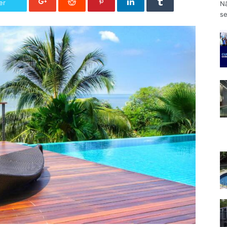
er
Nã
se