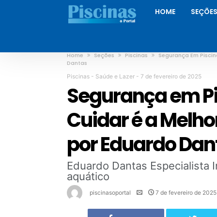
HOME
SEÇÕE
Home
Seções
Piscinas
Segurança Em Piscin
Dantas
Piscinas
-
Saúde e Lazer
-
7 de fevereiro de 2025
Segurança em Pi
Cuidar é a Melh
por Eduardo Dan
Eduardo Dantas Especialista I
aquático
piscinasoportal
7 de fevereiro de 2025