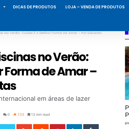
S
DICAS DE PRODUTOS
LOJA – VENDA DE PRODUTOS
as No Verão: Cuidar É A Melhor Forma De Amar – Por Eduardo
scinas no Verão:
or Forma de Amar –
tas
nternacional em áreas de lazer
P
P
0
733
13 min read
pi