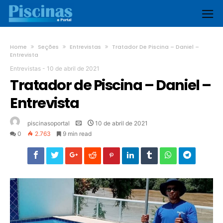
Home
Seções
Entrevistas
Tratador De Piscina – Daniel –
Entrevista
Entrevistas
-
10 de abril de 2021
Tratador de Piscina – Daniel –
Entrevista
piscinasoportal
10 de abril de 2021
0
2.763
9 min read