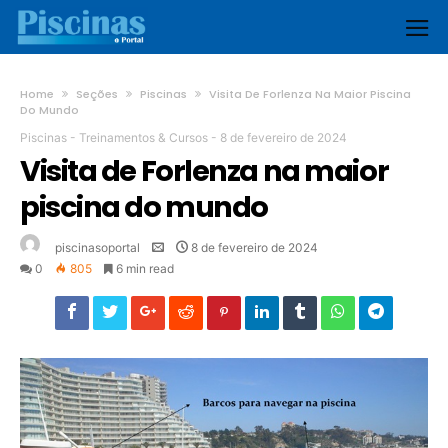
Home
Seções
Piscinas
Visita De Forlenza Na Maior Piscina
Do Mundo
Piscinas
-
Treinamentos & Cursos
-
8 de fevereiro de 2024
Visita de Forlenza na maior
piscina do mundo
piscinasoportal
8 de fevereiro de 2024
0
805
6 min read